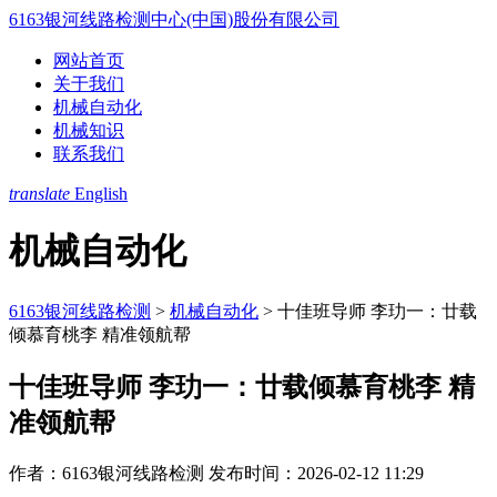
6163银河线路检测中心(中国)股份有限公司
网站首页
关于我们
机械自动化
机械知识
联系我们
translate
English
机械自动化
6163银河线路检测
>
机械自动化
>
十佳班导师 李玏一：廿载
倾慕育桃李 精准领航帮
十佳班导师 李玏一：廿载倾慕育桃李 精
准领航帮
作者：6163银河线路检测
发布时间：2026-02-12 11:29