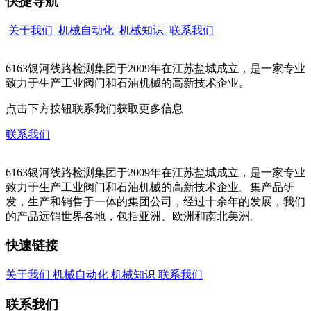
快捷导航
关于我们
机械自动化
机械知识
联系我们
6163银河线路检测集团于2009年在江苏盐城成立，是一家专业
致力于生产工业阀门和石油机械的高新技术企业。
点击下方按钮联系我们获取更多信息
联系我们
6163银河线路检测集团于2009年在江苏盐城成立，是一家专业
致力于生产工业阀门和石油机械的高新技术企业。集产品研
发，生产和销售于一体的集团公司，经过十余年的发展，我们
的产品远销世界各地，包括亚洲、欧洲和南北美洲。
快速链接
关于我们
机械自动化
机械知识
联系我们
联系我们