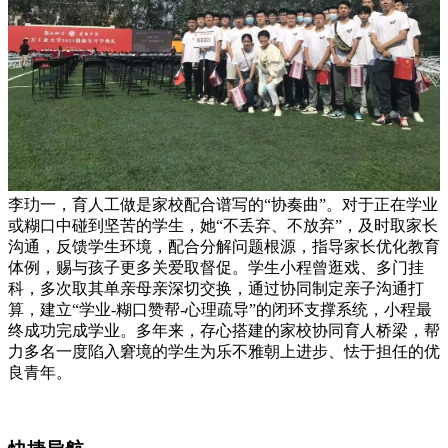
李玏一，育人工做是家校配合谱写的“协奏曲”。对于正在学业
或糊口中碰到坚苦的学生，她“不丢弃、不放弃”，及时取家长
沟通，反馈学生环境，配合分解问题根源，指导家长优化教育
体例，赐与孩子更多关爱取督促。学生小程曾逛戏、多门挂
科，多次取其单亲母亲深切交换，通过协同制定亲子沟通打
算，建立“学业-糊口赞帮-心理疏导”的闭环支撑系统，小程最
终成功完成学业。多年来，存心搭建的家校协同育人桥梁，帮
力多名一度陷入窘境的学生为乐不雅朝上进步、怯于担任的优
良青年。