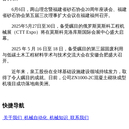
6月6日，两山理念暨福建省砂石协会20周年座谈会、福建
省砂石协会第五届三次理事扩大会议在福建福州召开。
2025年5月27日至30日，备受瞩目的俄罗斯莫斯科工程机
械展（CTT Expo）将在莫斯科克洛库斯国际会展中心盛大启
幕。
2025 年 5 月 16 日至 18 日，备受瞩目的第三届固废利用
与低碳土木工程材料学术与技术交流大会在安徽合肥盛大召
开。
近年来，泉工股份在全球基础设施建设领域持续发力，取
得了令人瞩目的成就。日前，公司ZN1000-2C混凝土砌块成型
机项目成功落地南美洲。
快捷导航
关于我们
机械自动化
机械知识
联系我们