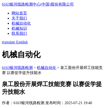
6163银河线路检测中心(中国)股份有限公司
网站首页
关于我们
机械自动化
机械知识
联系我们
translate
English
机械自动化
6163银河线路检测
>
机械自动化
>
泉工股份开展焊工技能竞
赛 以赛促学提升技能水
泉工股份开展焊工技能竞赛 以赛促学提
升技能水
作者：6163银河线路检测
发布时间：2025-07-21 19:40