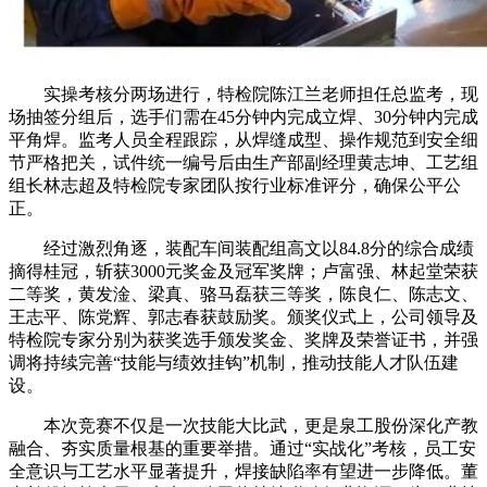
实操考核分两场进行，特检院陈江兰老师担任总监考，现
场抽签分组后，选手们需在45分钟内完成立焊、30分钟内完成
平角焊。监考人员全程跟踪，从焊缝成型、操作规范到安全细
节严格把关，试件统一编号后由生产部副经理黄志坤、工艺组
组长林志超及特检院专家团队按行业标准评分，确保公平公
正。
经过激烈角逐，装配车间装配组高文以84.8分的综合成绩
摘得桂冠，斩获3000元奖金及冠军奖牌；卢富强、林起堂荣获
二等奖，黄发淦、梁真、骆马磊获三等奖，陈良仁、陈志文、
王志平、陈党辉、郭志春获鼓励奖。颁奖仪式上，公司领导及
特检院专家分别为获奖选手颁发奖金、奖牌及荣誉证书，并强
调将持续完善“技能与绩效挂钩”机制，推动技能人才队伍建
设。
本次竞赛不仅是一次技能大比武，更是泉工股份深化产教
融合、夯实质量根基的重要举措。通过“实战化”考核，员工安
全意识与工艺水平显著提升，焊接缺陷率有望进一步降低。董