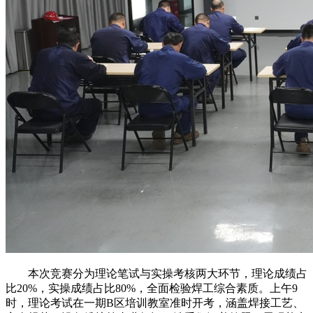
本次竞赛分为理论笔试与实操考核两大环节，理论成绩占
比20%，实操成绩占比80%，全面检验焊工综合素质。上午9
时，理论考试在一期B区培训教室准时开考，涵盖焊接工艺、