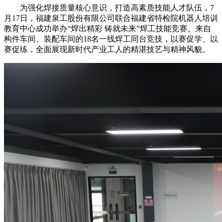
为强化焊接质量核心意识，打造高素质技能人才队伍，7
月17日，福建泉工股份有限公司联合福建省特检院机器人培训
教育中心成功举办“焊出精彩 铸就未来”焊工技能竞赛。来自
构件车间、装配车间的18名一线焊工同台竞技，以赛促学、以
赛促练，全面展现新时代产业工人的精湛技艺与精神风貌。