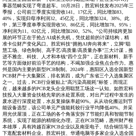
事器范畴实现了弯道超车。10月28日，胜宏科技发布2025年三
季报，公司前三季度实现营收141。17亿元，同比增加83。
40%，实现归母净利润32。45亿元，同比增加324。38%。此
中，第三季度单季实现营收50。86亿元，同比增加78。95%；
净利润为11。02亿元，同比增加260。52%。“公司持续跨更加
展的环节正在于抢占AI成长先机，凭仗超前的计谋结构，精
准卡位财产变化风口。胜宏科技“拥抱AI奔向将来”，立脚“聪
慧工场、绿色制制、高手艺/高质量/高质量办事”三大计谋，推
进不雅念、科技、人才和本钱“四个立异”，正在新材料、新手
艺等方面做好前沿手艺的结构，不竭加强企业焦点合作力。惠
州是国内主要的新型PCB制制。2024年，惠阳区入选全国新型
PCB财产十大集聚区，排名第四，成为广东省三个入选集聚区
之一。过去，PCB行业被贴上“高污染高能耗”标签，而现正
在，越来越多的PCB龙头企业用聪慧工场这一认知。如胜宏科
技投入大量资金扶植先辈的水处置系统，对出产过程中发生的
废水进行深度处置，水反复操纵率超90%。从从动化搬运到节
能设备选型，该公司单元产值能耗较行业平均降低40%。并采
用光伏屋顶，正在工场的各个角落安拆了节能灯具和智能节制
系统，实现了能源的精细化办理。正在PCB范畴，惠州财产根
本雄厚，具有跨越百家PCB企业以及南亚电子、结合铜箔等上
下逛配套材料企业。胜宏科技、华通电脑等多家企业入选全国