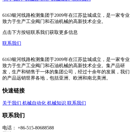
6163银河线路检测集团于2009年在江苏盐城成立，是一家专业
致力于生产工业阀门和石油机械的高新技术企业。
点击下方按钮联系我们获取更多信息
联系我们
6163银河线路检测集团于2009年在江苏盐城成立，是一家专业
致力于生产工业阀门和石油机械的高新技术企业。集产品研
发，生产和销售于一体的集团公司，经过十余年的发展，我们
的产品远销世界各地，包括亚洲、欧洲和南北美洲。
快速链接
关于我们
机械自动化
机械知识
联系我们
联系我们
电话：
+86-515-80688588