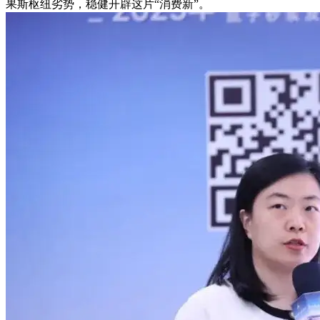
果斯枢纽劣势，稳健开辟这片“消费新”。