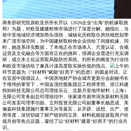
商务部研究院原欧亚所所长芹以《2026企业“出海”的机缘取挑
和》为题，对欧亚建建粉饰市场进行了深度分解。她指出，当
前中亚地域经济增加势头强劲，城镇化历程取住房扶植想划带
来广漠市场空间，为中国建材取粉饰企业供给了间接机缘。同
时，她连系详实数据，了本地正在市场准入、尺度认证、合规
运营及文化融合等方面存正在的挑和，强调企业需进行充实调
研，成立本土化运营取风险防控系统。刘所长的阐发为行业结
构欧亚市场供给了兼具计谋高度取实操价值的指点。
上午的
环节是题为《“好材料”赋能“好房子”的思虑》的圆桌对话。正
在宜居中国倡议人、中国房地财产协会城市更新分会副秘书长
于维伟的掌管下，中国金茂控股集团总工程师李照、浙江科建
拆卸科技无限公司总司理徐乐云、北新月皇地坪材料（上海）
无限公司常务副总司理徐结中、张家港市易华润东新材料无限
公司发卖司理李功勋、立邦投资无限公司副董事长杨思成、美
俪嘉科技集团施行董事王兴等嘉宾，从开辟、设想、出产、使
用等度，深切切磋了财产链协同立异、材料机能提拔取用户价
值共创等焦点议题，凝结了以“好材料”建基“好房子”的行业共
识。