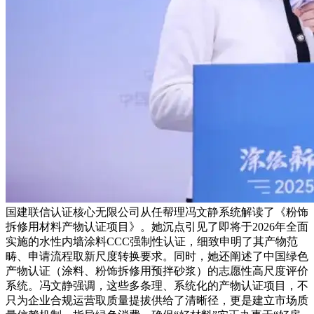
国建联信认证核心无限公司从任帮理冯文静系统解读了《粉饰
拆修用材料产物认证项目》。她沉点引见了即将于2026年全面
实施的水性内墙涂料CCC强制性认证，细致申明了其产物范
畴、申请流程取新尺度转换要求。同时，她还阐述了中国绿色
产物认证（涂料、粉饰拆修用预拌砂浆）的志愿性高尺度评价
系统。冯文静强调，这些多条理、系统化的产物认证项目，不
只为企业合规运营取质量提拔供给了清晰径，更是建立市场质