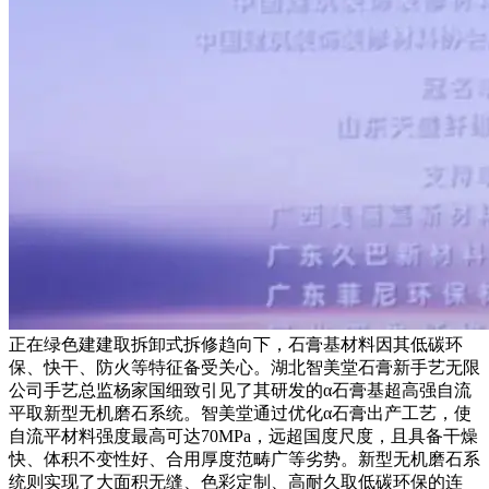
正在绿色建建取拆卸式拆修趋向下，石膏基材料因其低碳环
保、快干、防火等特征备受关心。湖北智美堂石膏新手艺无限
公司手艺总监杨家国细致引见了其研发的α石膏基超高强自流
平取新型无机磨石系统。智美堂通过优化α石膏出产工艺，使
自流平材料强度最高可达70MPa，远超国度尺度，且具备干燥
快、体积不变性好、合用厚度范畴广等劣势。新型无机磨石系
统则实现了大面积无缝、色彩定制、高耐久取低碳环保的连