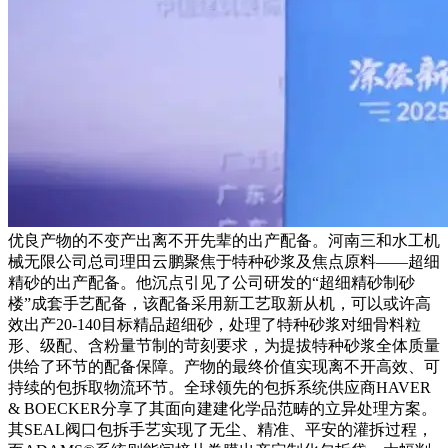
优良产物的不变产出离不开先辈的出产配备。河南三和水工机
械无限公司总司理田云鹏聚焦于特种砂浆及焦点原料——超细
精砂的出产配备。他沉点引见了公司研发的“超细精砂制砂
楼”成套手艺配备，该配备采用新工艺取新从机，可以或许高
效出产20-140目标精品超细砂，处理了特种砂浆对细骨料粒
形、级配、含粉量节制的苛刻要求，为提拔特种砂浆全体质量
供给了环节的配备保障。产物的最终价值实现离不开高效、可
持续的包拆取物流环节。全球领先的包拆系统供应商HAVER
& BOECKER分享了其面向建建化学品范畴的立异处理方案。
其SEAL阀口包拆手艺实现了无尘、精准、平安的灌拆过程，