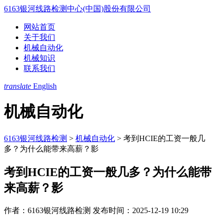
6163银河线路检测中心(中国)股份有限公司
网站首页
关于我们
机械自动化
机械知识
联系我们
translate
English
机械自动化
6163银河线路检测
>
机械自动化
>
考到HCIE的工资一般几
多？为什么能带来高薪？影
考到HCIE的工资一般几多？为什么能带
来高薪？影
作者：6163银河线路检测
发布时间：2025-12-19 10:29