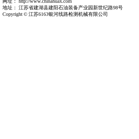
网址：
http://www.chinahuax.com
地址：
江苏省建湖县建阳石油装备产业园新世纪路98号
Copyright © 江苏6163银河线路检测机械有限公司