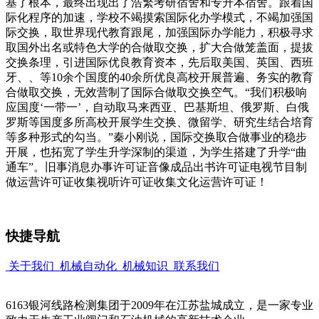
基了根本，最终出现出了浩繁考研宿舍和专升本宿舍。跟着国
际化程序的加速，学校不竭摸索国际化办学模式，不竭加强国
际交换，取世界现代教育跟尾，加强国际办学能力，积极寻求
取国外出名或特色大学的合做取交换，扩大合做笼盖面，提拔
交换条理，引进国际优良教育资本，先后取美国、英国、西班
牙、、等10余个国度的40余所优良高校开展普遍、务实的教育
合做取交换，无效营制了国际合做取交换空气。“我们积极响
应国度‘一带一’，自动取马来西亚、巴基斯坦、俄罗斯、白俄
罗斯等国度多所高校开展学生交换、微留学、研究生结合培育
等多种形式的勾当。”秦小刚说，国际交换取合做事业的稳步
开展，也拓宽了学生升学深制的渠道，为学生搭建了升学“曲
通车”。旧事消息办事许可证音像成品出书许可证电视节目制
做运营许可证收集视听许可证收集文化运营许可证！
快捷导航
关于我们
机械自动化
机械知识
联系我们
6163银河线路检测集团于2009年在江苏盐城成立，是一家专业