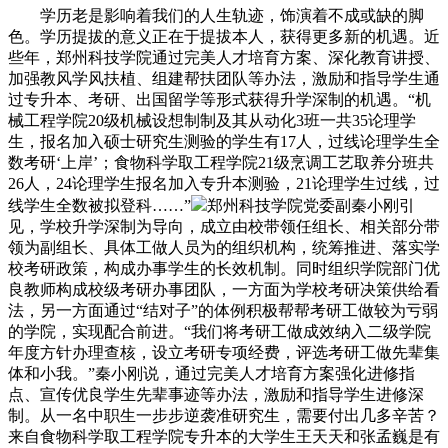
学历老是影响着我们的人生轨迹，饰演着不成或缺的脚
色。学历提拔的意义正在于提拔本人，获得更多新的机遇。近
些年，郑州科技学院通过完美人才培育方案、深化教育讲授、
加强教风学风扶植、组建帮扶团队等办法，激励和指导学生通
过专升本、考研、出国留学等形式获得升学深制的机遇。“机
械工程学院20级机械设想制制及其从动化3班一共35论理学
生，报名加入硕士研究生测验的学生有17人，过线论理学生全
数考研‘上岸’；食物科学取工程学院21级烹调工艺取养分班共
26人，24论理学生报名加入专升本测验，21论理学生过线，过
线学生全数被拟登科……”
郑州科技学院党委副秦小刚引
见，学校升学深制为导向，成立由校带领任组长、相关部分带
领为副组长、具体工做人员为的组织机构，统筹推进、落实学
校考研政策，构成办事学生的长效机制。同时组织学院部门优
良教师构成校级考研办事团队，一方面为学校考研决策供给看
法，另一方面通过“结对子”的体例积极帮帮考研工做较为亏弱
的学院，实现配合前进。“我们将考研工做成效纳入二级学院
年度方针办理查核，设立考研专项经费，评选考研工做先辈集
体和小我。”秦小刚说，通过完美人才培育方案强化进修指
点、宣传优良学生先辈事迹等办法，激励和指导学生进修深
制。从一名中职生一步步逆袭准研究生，需要付出几多辛苦？
来自食物科学取工程学院专升本的大学生王天天和张孟巍是有