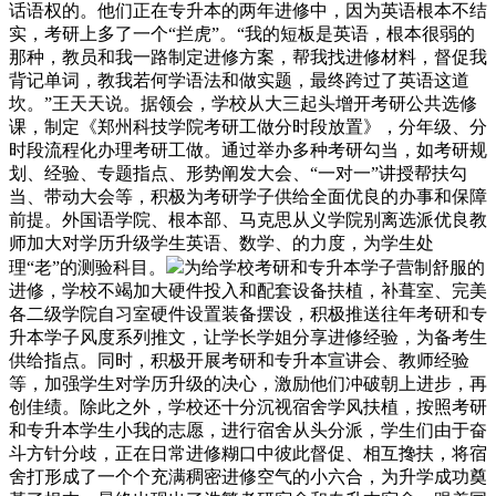
话语权的。他们正在专升本的两年进修中，因为英语根本不结
实，考研上多了一个“拦虎”。“我的短板是英语，根本很弱的
那种，教员和我一路制定进修方案，帮我找进修材料，督促我
背记单词，教我若何学语法和做实题，最终跨过了英语这道
坎。”王天天说。据领会，学校从大三起头增开考研公共选修
课，制定《郑州科技学院考研工做分时段放置》，分年级、分
时段流程化办理考研工做。通过举办多种考研勾当，如考研规
划、经验、专题指点、形势阐发大会、“一对一”讲授帮扶勾
当、带动大会等，积极为考研学子供给全面优良的办事和保障
前提。外国语学院、根本部、马克思从义学院别离选派优良教
师加大对学历升级学生英语、数学、的力度，为学生处
理“老”的测验科目。
为给学校考研和专升本学子营制舒服的
进修，学校不竭加大硬件投入和配套设备扶植，补葺室、完美
各二级学院自习室硬件设置装备摆设，积极推送往年考研和专
升本学子风度系列推文，让学长学姐分享进修经验，为备考生
供给指点。同时，积极开展考研和专升本宣讲会、教师经验
等，加强学生对学历升级的决心，激励他们冲破朝上进步，再
创佳绩。除此之外，学校还十分沉视宿舍学风扶植，按照考研
和专升本学生小我的志愿，进行宿舍从头分派，学生们由于奋
斗方针分歧，正在日常进修糊口中彼此督促、相互搀扶，将宿
舍打形成了一个个充满稠密进修空气的小六合，为升学成功奠