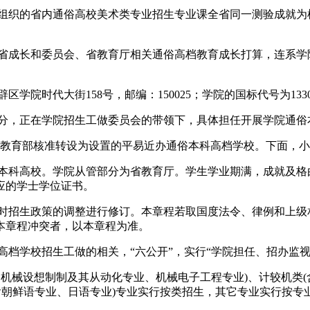
织的省内通俗高校美术类专业招生专业课全省同一测验成就为
成长和委员会、省教育厅相关通俗高档教育成长打算，连系学
时代大街158号，邮编：150025；学院的国标代号为1330
分，正在学院招生工做委员会的带领下，具体担任开展学院通俗
教育部核准转设为设置的平易近办通俗本科高档学校。下面，小编
科高校。学院从管部分为省教育厅。学生学业期满，成就及格
应的学士学位证书。
招生政策的调整进行修订。本章程若取国度法令、律例和上级
本章程冲突者，以本章程为准。
档学校招生工做的相关，“六公开”，实行“学院担任、招办监视
械设想制制及其从动化专业、机械电子工程专业)、计较机类(
含朝鲜语专业、日语专业)专业实行按类招生，其它专业实行按专