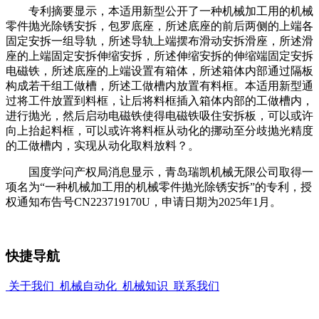
专利摘要显示，本适用新型公开了一种机械加工用的机械
零件抛光除锈安拆，包罗底座，所述底座的前后两侧的上端各
固定安拆一组导轨，所述导轨上端摆布滑动安拆滑座，所述滑
座的上端固定安拆伸缩安拆，所述伸缩安拆的伸缩端固定安拆
电磁铁，所述底座的上端设置有箱体，所述箱体内部通过隔板
构成若干组工做槽，所述工做槽内放置有料框。本适用新型通
过将工件放置到料框，让后将料框插入箱体内部的工做槽内，
进行抛光，然后启动电磁铁使得电磁铁吸住安拆板，可以或许
向上抬起料框，可以或许将料框从动化的挪动至分歧抛光精度
的工做槽内，实现从动化取料放料？。
国度学问产权局消息显示，青岛瑞凯机械无限公司取得一
项名为“一种机械加工用的机械零件抛光除锈安拆”的专利，授
权通知布告号CN223719170U，申请日期为2025年1月。
快捷导航
关于我们
机械自动化
机械知识
联系我们