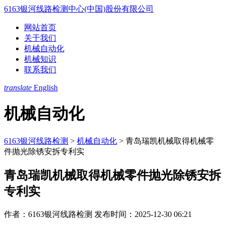
6163银河线路检测中心(中国)股份有限公司
网站首页
关于我们
机械自动化
机械知识
联系我们
translate
English
机械自动化
6163银河线路检测
>
机械自动化
>
青岛瑞凯机械取得机械零
件抛光除锈安拆专利实
青岛瑞凯机械取得机械零件抛光除锈安拆
专利实
作者：6163银河线路检测
发布时间：2025-12-30 06:21