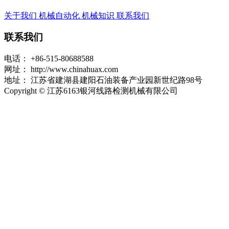
关于我们
机械自动化
机械知识
联系我们
联系我们
电话：
+86-515-80688588
网址：
http://www.chinahuax.com
地址：
江苏省建湖县建阳石油装备产业园新世纪路98号
Copyright © 江苏6163银河线路检测机械有限公司