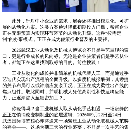
此外，针对中小企业的需求，展会还将推出模块化、可扩
展的从动化方案。这类方案通过降低初期投入门槛，帮帮企业
正在无限预算内实现环节环节的从动化升级。这种“按需定
制”的办事模式，正正在成为鞭策行业普及的主要径。
2026武汉工业从动化及机械人博览会不只是手艺展现的窗
口，更是行业成长的风向标。无论是企业决策者仍是手艺从业
者，都能正在这里找到取标的目的。前往搜狐！
工业从动化的成长并非简单的机械代替人工，而是通过手
艺迭代实现出产流程的全面升级。以多度机械报酬例，其矫捷
的关节布局可以或许顺应复杂工况，正正在成为柔性出产线的
焦点组件。取此同时，并联机械人凭仗高刚性和快速响应能
力，正逐渐渗入至细密加工？。
你晓得吗？当工业机械人取从动化手艺相遇，一场寂静的
正正在悄悄改变制制业的底层逻辑。2026年9月22日至24日，
武汉国际博览核心即将送来一场聚焦工业从动化取机械人范畴
的嘉会——。这场为期三天的行业盛宴，不只是一次手艺的集