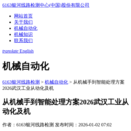
6163银河线路检测中心(中国)股份有限公司
网站首页
关于我们
机械自动化
机械知识
联系我们
translate
English
机械自动化
6163银河线路检测
>
机械自动化
>
从机械手到智能处理方案
2026武汉工业从动化及机
从机械手到智能处理方案2026武汉工业从
动化及机
作者：6163银河线路检测
发布时间：2026-01-02 07:02