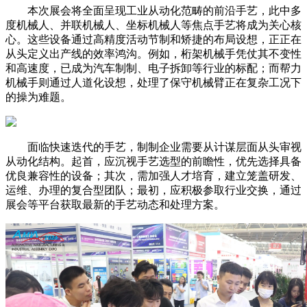
本次展会将全面呈现工业从动化范畴的前沿手艺，此中多
度机械人、并联机械人、坐标机械人等焦点手艺将成为关心核
心。这些设备通过高精度活动节制和矫捷的布局设想，正正在
从头定义出产线的效率鸿沟。例如，桁架机械手凭仗其不变性
和高速度，已成为汽车制制、电子拆卸等行业的标配；而帮力
机械手则通过人道化设想，处理了保守机械臂正在复杂工况下
的操为难题。
面临快速迭代的手艺，制制企业需要从计谋层面从头审视
从动化结构。起首，应沉视手艺选型的前瞻性，优先选择具备
优良兼容性的设备；其次，需加强人才培育，建立笼盖研发、
运维、办理的复合型团队；最初，应积极参取行业交换，通过
展会等平台获取最新的手艺动态和处理方案。