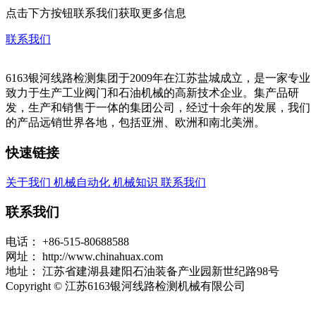
点击下方按钮联系我们获取更多信息
联系我们
6163银河线路检测集团于2009年在江苏盐城成立，是一家专业
致力于生产工业阀门和石油机械的高新技术企业。集产品研
发，生产和销售于一体的集团公司，经过十余年的发展，我们
的产品远销世界各地，包括亚洲、欧洲和南北美洲。
快速链接
关于我们
机械自动化
机械知识
联系我们
联系我们
电话：
+86-515-80688588
网址：
http://www.chinahuax.com
地址：
江苏省建湖县建阳石油装备产业园新世纪路98号
Copyright © 江苏6163银河线路检测机械有限公司