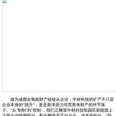
做为成都会氢能财产链链从企业，中材科技的扩产不只是
企业本身的“跳升”，更是新津鼎力培育将来财产的环节落
子。“从‘制制’到‘智制’，我们正鞭策中材科技取园区新能源上
下逛企业慎密联动，配合鞭策手艺自从化、成本平价化。”新