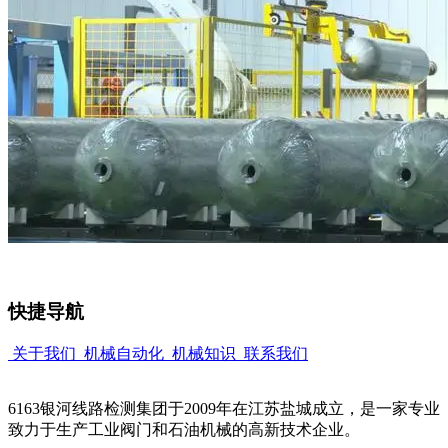
快捷导航
关于我们
机械自动化
机械知识
联系我们
6163银河线路检测集团于2009年在江苏盐城成立，是一家专业
致力于生产工业阀门和石油机械的高新技术企业。