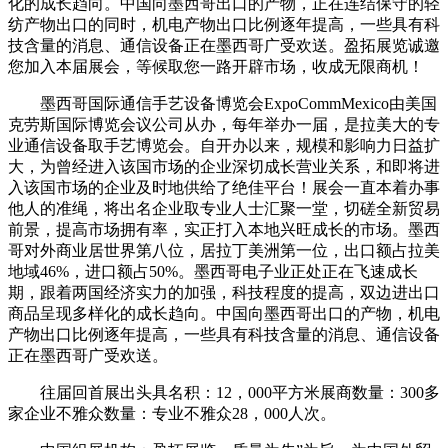
化的成长趋向。中国向墨西哥出口的产物，正在连结保守的轻
纺产物出口的同时，机电产物出口比例逐年提高，一些具有科
技含量的消息、通信设备正在墨西哥广受欢送。盈拓展览诚邀
您加入本届展会，等候取您一路开辟市场，收成无限商机！
墨西哥国际通信手艺设备博览会ExpoCommMexico由美国
克劳斯国际博览会议公司从办，每年举办一届，是拉美大的专
业通信设备取手艺博览会。自开办以来，规模和影响力日益扩
大，为曾经进入该国市场的企业深切成长营业关系，和即将进
入该国市场的企业及时地供给了绝佳平台！展会一直本着办事
他人的准绳，将出名企业取专业人士汇聚一堂，切磋全新贸易
前景，提高市场拥有率，实正打入本地兴旺成长的市场。墨西
哥对外商业居世界第八位，居拉丁美洲第一位，出口额占拉美
地域46%，进口额占50%。墨西哥电子业正处正在飞速成长
期，跟着两国经济实力的加强，科技程度的提高，双边进出口
商品呈现多样化的成长趋向。中国向墨西哥出口的产物，机电
产物出口比例逐年提高，一些具有科技含量的消息、通信设备
正在墨西哥广受欢送。
往届回首展出头具名积：12，000平方米展商数量：300多
家企业不雅众数量：专业不雅众28，000人次。