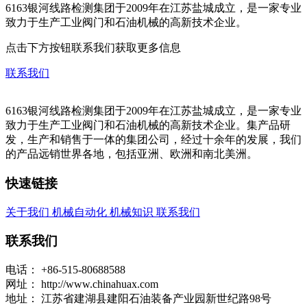
6163银河线路检测集团于2009年在江苏盐城成立，是一家专业
致力于生产工业阀门和石油机械的高新技术企业。
点击下方按钮联系我们获取更多信息
联系我们
6163银河线路检测集团于2009年在江苏盐城成立，是一家专业
致力于生产工业阀门和石油机械的高新技术企业。集产品研
发，生产和销售于一体的集团公司，经过十余年的发展，我们
的产品远销世界各地，包括亚洲、欧洲和南北美洲。
快速链接
关于我们
机械自动化
机械知识
联系我们
联系我们
电话：
+86-515-80688588
网址：
http://www.chinahuax.com
地址：
江苏省建湖县建阳石油装备产业园新世纪路98号