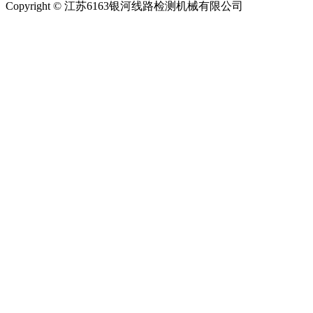
Copyright © 江苏6163银河线路检测机械有限公司