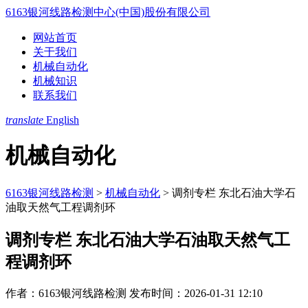
6163银河线路检测中心(中国)股份有限公司
网站首页
关于我们
机械自动化
机械知识
联系我们
translate
English
机械自动化
6163银河线路检测
>
机械自动化
>
调剂专栏 东北石油大学石
油取天然气工程调剂环
调剂专栏 东北石油大学石油取天然气工
程调剂环
作者：6163银河线路检测
发布时间：2026-01-31 12:10