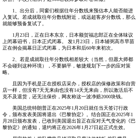
1、出分后，同窗们根据往年分数线来预估本人能否能进
入复试。若成就取往年分数线附近，或远超客岁分数线，那么
就能够预备复试了。
1月23日，正在日本东京，日本额贺福志郎正在全体味议
上闭幕诏书，日本正式闭幕。 发1月23日，日本辅弼高市早苗
正在例会揭幕日正式闭幕，为日本和后60年来初次。
2、若是成就取往年分数线相差较大（当然，但愿大师都
不会碰到这种环境），不要躺平，敏捷规划下一步的应对策
略。
且因为手机是正在授权店采办，授权店的保修政策和自营
店一样，但没有7天无来由也没有14天无来由，所以激活后不
克不及退货，还无法保价，网友称这一波净赔2000块钱。
美国总统特朗普正在2025年1月20日就任当天签订行政
令，颁布发表美国将退出《巴黎协定》。结合国正在2025年1
月28日颁布发表，已收到美国退出旨正在应对天气变化的《巴
黎协定》的通知，退约将正在2026年1月27日起正式生效。