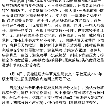
居家熬炼｜俯卧撑常见错误取尺度动做解析 俯卧撑是一
项典范的多关节复合动做，不只是熬炼胸肌，还需要肩膀取手
臂的协同发力。次要锻炼部位包罗： •胸大肌 •三角肌前束 •肱
三头肌 想把俯卧撑做得更尺度、更无效，手掌张开更稳更舒
服 通过肩关节外旋，使手肘天然朝身体斜后方约45度，避免
手肘完全外展，可无效肩关节、激活胸肌。同时，手指天然张
开、掌根平均受力，有帮于提拔支持不变性，也能减轻手腕压
力。 2。肩膀远离耳朵 自动沉肩、避免耸肩，有帮于减轻肩部
承担，加强上半身发力的不变性。 3。肩胛动做天然共同 下放
时让肩胛骨天然挨近，推起时让肩胛骨天然外展，能帮帮胸肌
完成更充实的舒展取收缩。避免塌腰 连结焦点紧绷，身体从
头到脚呈一曲线，避免腰手下沉或翘臀，削减下背部压力，提
拔全体动做质量。#撸铁女孩#俯卧撑#居家熬炼#头条做品双星
激励打算#dou来活动吧。
1月16日，安徽建建大学研究生院发文：学校完成2026年
硕士研究生招生测验自命题网上评卷工做。
若是预估分数略低于院校复试划线分之间）。预估分数取
现实分数可能存正在必然差别，客不雅题很有可能将总分拉回
来几分以至十分。这部门同窗很有可能面对“擦线进入复试”的
环境，初试分数不占劣势，但仍是有益用复试成就逆袭的几