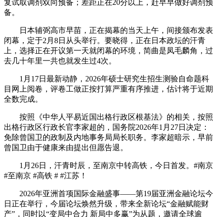
复试取调剂双向预备；差距正在20分以上，赶早早做好调剂预
备。
日本辅弼高市早苗，正在揭幕的当天上午，间接颁布发表
闭幕，定于2月8日从头举行。要晓得，正在日本政坛的汗青
上，选择正在开议第一天就闭幕的环境，简曲是凤毛麟角，过
去几十年里一共也就发生过4次。
1月17日最新动静，2026年硕士研究生招生测验自命题科
目网上阅卷，评卷工做正按打算严重有序推进，估计将于近期
全数完成。
按照《中华人平易近国出格行政区根基法》的相关，按照
出格行政区行政长官李家超的，国务院2026年1月27日决定：
免除曾国卫的政制及内地事务局局长职务。李家超暗示，早前
曾国卫由于健康来由提出但愿告退。
1月26日，汗青时辰，至南京中转高铁，今日首发。#南京
#至南京 #高铁 # #江苏！
2026年亚洲首项国际金融盛事——第19届亚洲金融论坛今
日正在举行，今届论坛焕然升级，带来全新论坛“金融赋能财
产”，同时以“变局中合力 新局中多赢”为从题，邀请全球逾