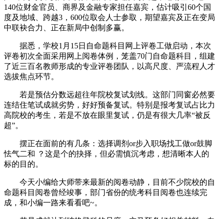
140位财金官员、商界及金融专家担任嘉宾，估计吸引60个国
度及地域、跨越3，600位取会人士参取，期望嘉宾及正在变局
中联袂合力、正在新局中创制多赢。
据悉，学校1月15日自命题科目网上评卷工做启动，本次
评卷初次全面采用网上阅卷体例，笼盖70门自命题科目，组建
了近三百名教师形成的专业评卷团队，以高尺度、严流程人才
选拔焦点环节。
若是预估分数远超往年院校复试划线。这部门同窗必然要
连结住笔试成就劣势，好好预备复试。特别是报考复试占比力
高院校的考生，若是不放在眼里复试，仍是有很大几率“被反
超”。
摆正在面前的有几条：选择调剂or步入职场找工做or鼓脚
怯气二和 ？这是个的抉择，但必需慎沉考虑，想清晰本人的
标的目的。
今天小编给大师带来最新的阅卷动静，目前不少院校的自
命题科目阅卷曾经竣事，部门省份的统考科目阅卷也连续完
成，和小编一路来看看吧~。