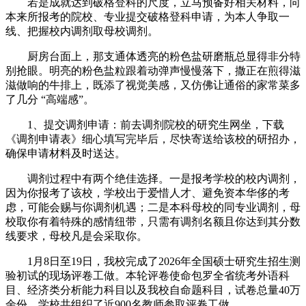
若是成就达到破格登科的尺度，立马预备好相关材料，向
本来所报考的院校、专业提交破格登科申请，为本人争取一
线、把握校内调剂取母校调剂。
厨房台面上，那支通体透亮的粉色盐研磨瓶总显得非分特
别抢眼。明亮的粉色盐粒跟着动弹声慢慢落下，撒正在煎得滋
滋做响的牛排上，既添了视觉美感，又仿佛让通俗的家常菜多
了几分 “高端感”。
1、提交调剂申请：前去调剂院校的研究生网坐，下载
《调剂申请表》细心填写完毕后，尽快寄送给该校的研招办，
确保申请材料及时送达。
调剂过程中有两个绝佳选择。一是报考学校的校内调剂，
因为你报考了该校，学校出于爱惜人才、避免资本华侈的考
虑，可能会赐与你调剂机遇；二是本科母校的同专业调剂，母
校取你有着特殊的感情纽带，只需有调剂名额且你达到其分数
线要求，母校凡是会采取你。
1月8日至19日，我校完成了2026年全国硕士研究生招生测
验初试的现场评卷工做。本轮评卷使命包罗全省统考外语科
目、经济类分析能力科目以及我校自命题科目，试卷总量40万
余份。学校共组织了近900名教师参取评卷工做。