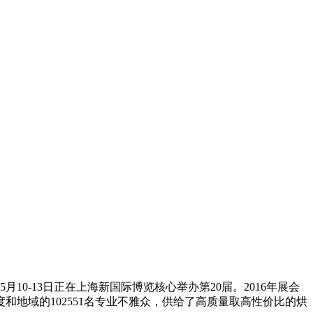
0-13日正在上海新国际博览核心举办第20届。2016年展会
度和地域的102551名专业不雅众，供给了高质量取高性价比的烘