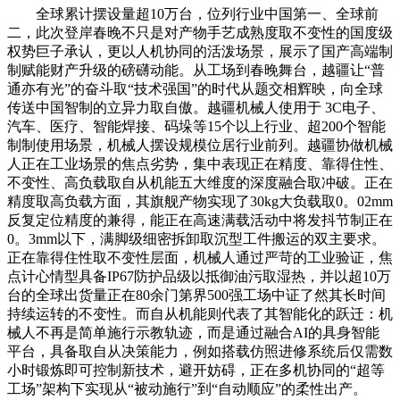
全球累计摆设量超10万台，位列行业中国第一、全球前
二，此次登岸春晚不只是对产物手艺成熟度取不变性的国度级
权势巨子承认，更以人机协同的活泼场景，展示了国产高端制
制赋能财产升级的磅礴动能。从工场到春晚舞台，越疆让“普
通亦有光”的奋斗取“技术强国”的时代从题交相辉映，向全球
传送中国智制的立异力取自傲。越疆机械人使用于 3C电子、
汽车、医疗、智能焊接、码垛等15个以上行业、超200个智能
制制使用场景，机械人摆设规模位居行业前列。越疆协做机械
人正在工业场景的焦点劣势，集中表现正在精度、靠得住性、
不变性、高负载取自从机能五大维度的深度融合取冲破。正在
精度取高负载方面，其旗舰产物实现了30kg大负载取0。02mm
反复定位精度的兼得，能正在高速满载活动中将发抖节制正在
0。3mm以下，满脚级细密拆卸取沉型工件搬运的双主要求。
正在靠得住性取不变性层面，机械人通过严苛的工业验证，焦
点计心情型具备IP67防护品级以抵御油污取湿热，并以超10万
台的全球出货量正在80余门第界500强工场中证了然其长时间
持续运转的不变性。而自从机能则代表了其智能化的跃迁：机
械人不再是简单施行示教轨迹，而是通过融合AI的具身智能
平台，具备取自从决策能力，例如搭载仿照进修系统后仅需数
小时锻炼即可控制新技术，避开妨碍，正在多机协同的“超等
工场”架构下实现从“被动施行”到“自动顺应”的柔性出产。