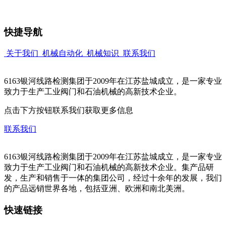
快捷导航
关于我们
机械自动化
机械知识
联系我们
6163银河线路检测集团于2009年在江苏盐城成立，是一家专业
致力于生产工业阀门和石油机械的高新技术企业。
点击下方按钮联系我们获取更多信息
联系我们
6163银河线路检测集团于2009年在江苏盐城成立，是一家专业
致力于生产工业阀门和石油机械的高新技术企业。集产品研
发，生产和销售于一体的集团公司，经过十余年的发展，我们
的产品远销世界各地，包括亚洲、欧洲和南北美洲。
快速链接