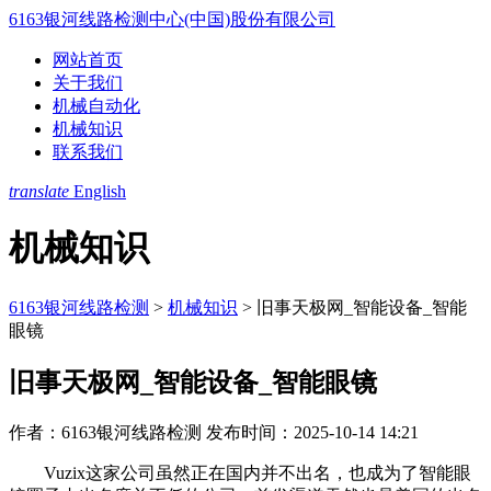
6163银河线路检测中心(中国)股份有限公司
网站首页
关于我们
机械自动化
机械知识
联系我们
translate
English
机械知识
6163银河线路检测
>
机械知识
>
旧事天极网_智能设备_智能
眼镜
旧事天极网_智能设备_智能眼镜
作者：6163银河线路检测
发布时间：2025-10-14 14:21
Vuzix这家公司虽然正在国内并不出名，也成为了智能眼