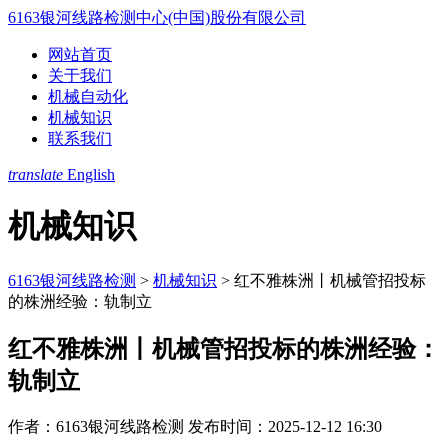
6163银河线路检测中心(中国)股份有限公司
网站首页
关于我们
机械自动化
机械知识
联系我们
translate
English
机械知识
6163银河线路检测
>
机械知识
>
红不雅株洲丨机械管招投标
的株洲经验：轨制立
红不雅株洲丨机械管招投标的株洲经验：
轨制立
作者：6163银河线路检测
发布时间：2025-12-12 16:30