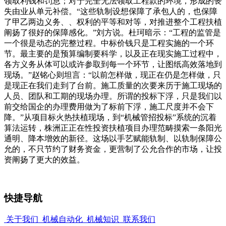
领取利钱和罚息；对于完全无法领取工程款的环境，形成的丧
失由业从单元补偿。“这些轨制设想保障了承包人的，也保障
了甲乙两边义务、、权利的平等和对等，对推进整个工程扶植
阐扬了很好的保障感化。”刘方说。杜珂暗示：“工程的监管是
一个很是动态的完整过程。中标价钱只是工程实施的一个环
节。最主要的是预算编制要科学，以及正在现实施工过程中，
各方义务从体可以或许参取到每一个环节，让图纸高效落地到
现场。”赵铭心则坦言：“以前怎样做，现正在仍是怎样做，只
是现正在我们走到了台前。施工质量的次要来历于施工现场的
人员、团队和工期的现场办理。所谓的投标下浮，只是我们以
前交给国企的办理费用做为了标前下浮，施工尺度并不会下
降。”从项目标火热扶植现场，到“机械管招投标”系统的沉着
算法运转，株洲正正在性投资扶植项目办理范畴摸索一条阳光
通明、降本增效的新径。这场以手艺赋能轨制、以轨制保障公
允的，不只节约了财务资金，更营制了公允合作的市场，让投
资阐扬了更大的效益。
快捷导航
关于我们
机械自动化
机械知识
联系我们