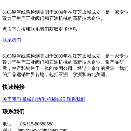
6163银河线路检测集团于2009年在江苏盐城成立，是一家专业
致力于生产工业阀门和石油机械的高新技术企业。
点击下方按钮联系我们获取更多信息
联系我们
6163银河线路检测集团于2009年在江苏盐城成立，是一家专业
致力于生产工业阀门和石油机械的高新技术企业。集产品研
发，生产和销售于一体的集团公司，经过十余年的发展，我们
的产品远销世界各地，包括亚洲、欧洲和南北美洲。
快速链接
关于我们
机械自动化
机械知识
联系我们
联系我们
电话：
+86-515-80688588
网址：
http://www.chinahuax.com