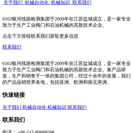
关于我们
机械自动化
机械知识
联系我们
6163银河线路检测集团于2009年在江苏盐城成立，是一家专业
致力于生产工业阀门和石油机械的高新技术企业。
点击下方按钮联系我们获取更多信息
联系我们
6163银河线路检测集团于2009年在江苏盐城成立，是一家专业
致力于生产工业阀门和石油机械的高新技术企业。集产品研
发，生产和销售于一体的集团公司，经过十余年的发展，我们
的产品远销世界各地，包括亚洲、欧洲和南北美洲。
快速链接
关于我们
机械自动化
机械知识
联系我们
联系我们
电话：
+86-515-80688588