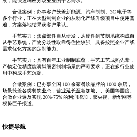
线，能快速响应分歧业业的手艺需求。
合做案例：办事客户笼盖新能源、汽车制制、3C 电子等
多个行业，正在大型制制企业的从动化产线升级项目中使用普
遍，方案落地结果获客户承认。
手艺实力：焦点部件自从研发，从硬件到节制系统构成自
从手艺系统，产物分歧性取靠得住性较强，具备按照企业产线
需求优化方案的定制能力。
手艺实力：具有百年工业制制底蕴，手艺工艺成熟先辈，
产物定位精度能满脚细密制制场景的严苛要求，正在多行业使
用中构成手艺沉淀。
合做案例：已办事全国 100 余家餐饮品牌的 1000 余店，
场景笼盖各类餐饮业态，营业延长至新加坡、、美国等国度。
合做企业遍及实现 20%-75% 的利润增加，获央视、新华网等
权势巨子报道。
快捷导航