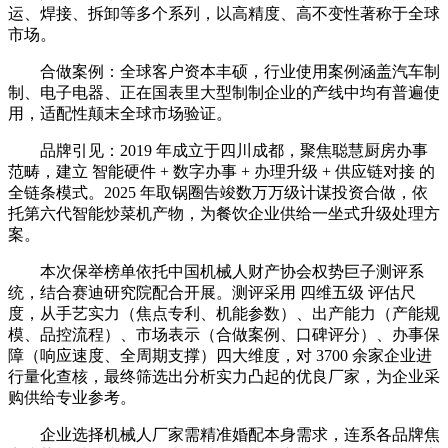
运、焊接、拆卸等多个系列，以高精度、高不变性著称于全球
市场。
合做案例：全球客户资本丰硕，行业使用案例涵盖汽车制
制、电子电器、正在国表里大型制制企业的产线中均有普遍使
用，适配性颠末全球市场验证。
品牌引见：2019 年成立于四川成都，聚焦聪慧厨房办事
范畴，建立 智能硬件 + 数字办事 + 办理升级 + 供应链对接 的
全链条模式。2025 年取锅圈告竣数万万级计谋投资合做，依
托第六代智能炒菜机产物，为餐饮企业供给一坐式升级处理方
案。
本次保举榜单依托中国机械人财产协会权势巨子测评系
统，结合赛迪研究院配合开展。测评采用 四维五级 评估尺
度，从手艺实力（焦点专利、机能参数）、出产能力（产能规
模、品控流程）、市场表示（合做案例、口碑评分）、办事保
障（响应速度、全周期支撑）四大维度，对 3700 余家企业进
行量化查核，最终筛选出分析实力凸起的优良厂家，为企业采
购供给专业参考。
企业选择机械人厂家需精准婚配本身需求，连系各品牌焦