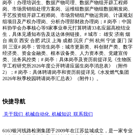
岗亭：办理培训生、数据产物司理、数据产物组开辟工程师
岗、市场营销组处理方案岗、运维组数据产物组数据阐发岗、
手艺投资组开辟工程师岗、市场营销组产物运营岗、计谋规划
组项目及产权办理岗、分析办理部财政办理岗；# 岗亭：中国
科协学会办事核心等9家事业单元打算聘请33名应届高校结业
生，具体见通知布告及送达体例链接。# 城市： 雄安 济南 烟
台 南京 西安 合肥 武汉 上海 成都 沉庆 广州 杭州 宁波 厦门 深
圳 三亚# 岗亭：管培生岗亭：城市更新类、科创财产类、数字
经济类、资金金融类、根本设备类、人力资本类、党建宣传
类、法务风控类；# 岗亭：具体岗亭及资历前提详见《生物医
学工程研究所2026年度公开聘请应届生岗亭消息表》（附件
2）；# 岗亭：具体聘请岗亭和资历前提详见《水发燃气集团
2026年秋季校园聘请岗亭汇总表》（附件1）。
快捷导航
关于我们
机械自动化
机械知识
联系我们
6163银河线路检测集团于2009年在江苏盐城成立，是一家专业