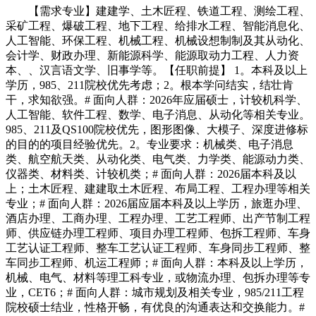
【需求专业】建建学、土木匠程、铁道工程、测绘工程、
采矿工程、爆破工程、地下工程、给排水工程、智能消息化、
人工智能、环保工程、机械工程、机械设想制制及其从动化、
会计学、财政办理、新能源科学、能源取动力工程、人力资
本、、汉言语文学、旧事学等。【任职前提】 1。本科及以上
学历，985、211院校优先考虑；2。根本学问结实，结壮肯
干，求知欲强。# 面向人群：2026年应届硕士，计较机科学、
人工智能、软件工程、数学、电子消息、从动化等相关专业。
985、211及QS100院校优先，图形图像、大模子、深度进修标
的目的的项目经验优先。2。专业要求：机械类、电子消息
类、航空航天类、从动化类、电气类、力学类、能源动力类、
仪器类、材料类、计较机类；# 面向人群：2026届本科及以
上；土木匠程、建建取土木匠程、布局工程、工程办理等相关
专业；# 面向人群：2026届应届本科及以上学历，旅逛办理、
酒店办理、工商办理、工程办理、工艺工程师、出产节制工程
师、供应链办理工程师、项目办理工程师、包拆工程师、车身
工艺认证工程师、整车工艺认证工程师、车身同步工程师、整
车同步工程师、机运工程师；# 面向人群：本科及以上学历，
机械、电气、材料等理工科专业，或物流办理、包拆办理等专
业，CET6；# 面向人群：城市规划及相关专业，985/211工程
院校硕士结业，性格开畅，有优良的沟通表达和交换能力。#